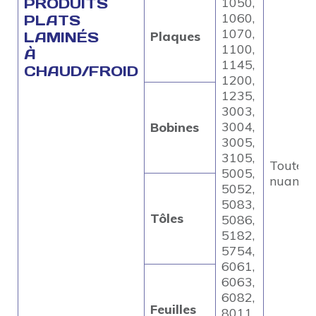
PRODUITS
1050,
1060,
PLATS
1070,
LAMINÉS
Plaques
1100,
À
1145,
CHAUD/FROID
1200,
1235,
3003,
3004,
Bobines
3005,
3105,
Toutes
5005,
nuance
5052,
5083,
Tôles
5086,
5182,
5754,
6061,
6063,
6082,
Feuilles
8011,