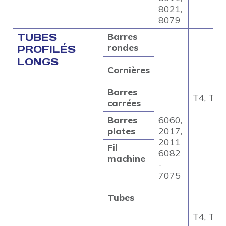
8021,
8079
TUBES
Barres
rondes
PROFILÉS
LONGS
Cornières
Barres
T4, T5, 
carrées
Barres
6060,
plates
2017,
2011
Fil
6082
machine
-
7075
Tubes
T4, T5, 