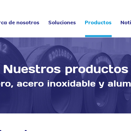
rca de nosotros
Soluciones
Productos
Noti
rca de nosotros
Soluciones
Productos
Noti
Nuestros productos
Estás aquí:
ro, acero inoxidable y alum