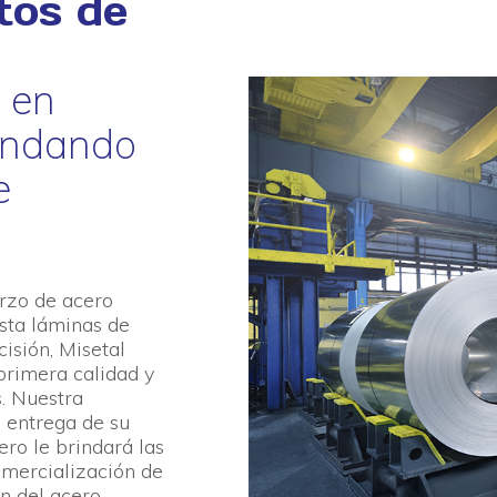
tos de
 en
rindando
e
erzo de acero
sta láminas de
isión, Misetal
primera calidad y
. Nuestra
a entrega de su
ro le brindará las
omercialización de
ón del acero