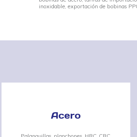
inoxidable, exportación de bobinas PPG
Acero
Palanquillas, planchones, HRC, CRC,